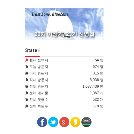
기 신영철
20기 이성기, 23기 신영철
20기 이
State1
현재 접속자
54 명
오늘 방문자
674 명
어제 방문자
815 명
최대 방문자
8,038 명
전체 방문자
1,687,439 명
전체 게시물
1,067 개
전체 댓글수
532 개
전체 회원수
179 명