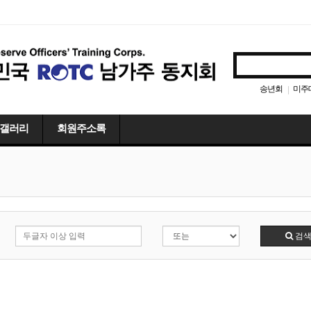
송년회
미주
|
갤러리
회원주소록
검