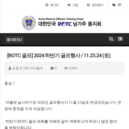
로그인
가입
정보찾기
77
MENU
[ROTC 골프] 2024 하반기 골프행사 / 11.23.24 (토)
조용국
/36기/서울대
0
4,064
충성
!
10월에 실시하기로 되었던 골프행사가 11월 23일로 변경되었습니다. 운
영에 혼란을 드려 죄송합니다.
하
반기
ROTC
골프
대회를
아래와 같이
개최하고자
하오니
많은
참석
을
부탁드립니다
.