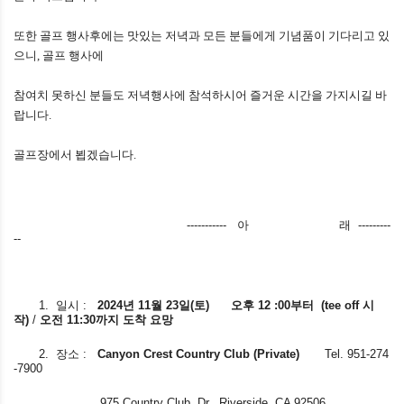
또한
골프
행사후에는
맛있는
저녁과
모든
분들에게
기념품이
기다리고
있
으니
,
골프
행사에
참여치
못하신
분들도
저녁행사에
참석하시어
즐거운
시간을
가지시길
바
랍니다
.
골프장에서
뵙겠습니다
.
-----------
아
래
---------
--
1.
일시
:
2024
년
11
월
23
일
(
토
)
오후
12 :00
부터
(tee off
시
작
)
/
오전
11:30
까지
도착
요망
2.
장소
:
Canyon Crest Country Club (Private)
Tel. 951-274
-7900
975 Country Club Dr, Riverside, CA 92506