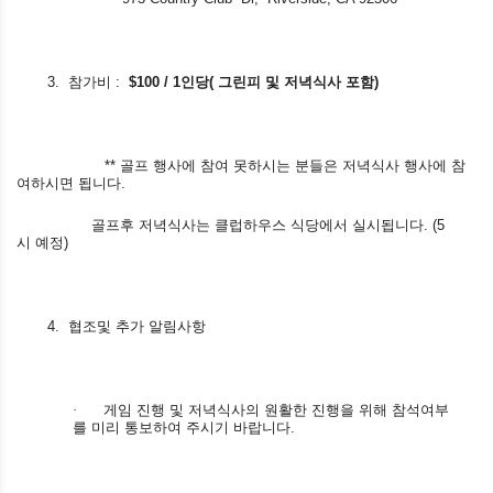
3.
참가비
:
$100 / 1
인당
(
그린피
및
저녁식사
포함
)
**
골프
행사에
참여
못하시는
분들은
저녁식사 행사에
참
여하시면
됩니다
.
골프후 저녁식사는 클럽하우스 식당에서 실시됩니다
. (5
시
예정
)
4.
협조및
추가
알림사항
·
게임
진행
및
저녁식사
의
원활한
진행을
위해
참석여부
를
미리
통보하여
주시기
바랍니다
.