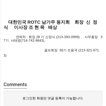
대한민국
ROTC
남가주
동지회
회장
신
정
식
이사장
조 현 목
배상
연락처
:
회장
28
기
신정식
(213-393-0999) ,
사무총장
3
7
기
서태영
(714-742-9843),
골프회장
36
기
조용국
(213-321-071
3)
​
Comments
로그인한 회원만 댓글 등록이 가능합니다.