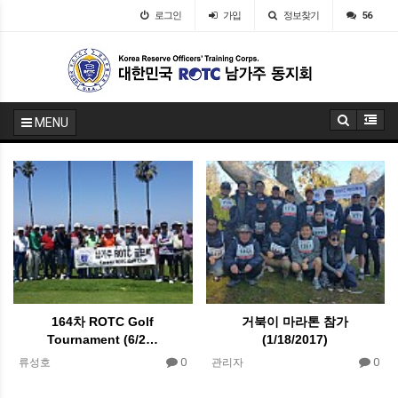
로그인
가입
정보찾기
56
MENU
164차 ROTC Golf
거북이 마라톤 참가
Tournament (6/2…
(1/18/2017)
0
0
류성호
관리자