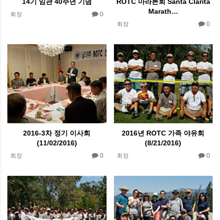
14기 임관 40주년 기념
ROTC 마라톤회 Santa Clarita
Marath…
0
회장
0
회장
2016-3차 정기 이사회
2016년 ROTC 가족 야유회
(11/02/2016)
(8/21/2016)
0
0
회장
회장