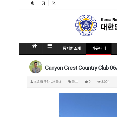
동지회소개
커뮤니티
Canyon Crest Country Club 0
조용국
/36기/서울대
골프
0
3,004