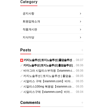
Category
공지사항
회원업체소개
작품게시판
지식마당
Posts
+
카지노솔루션 | 토지노솔루션 | 홀덤솔루션 | 파워볼솔루션 | 모아솔루션
08.07
카지노솔루션 | 토지노솔루션 | 홀덤솔루션 | 파워볼솔루션 | 모아솔루션
08.06
비아그라 시알리스부작용【viammm.com】비아그라 구입 정품비아그라 시알리스발기부전
08.06
카지노솔루션 | 토지노솔루션 | 홀덤솔루션 | 파워볼솔루션 | 모아솔루션
08.05
시알리스 구매【viammm.com】비아그라 후기 시알리스 파는곳
08.05
시알리스100mg 복용법【viammm.com】비아그라 구입 시알리스20mg 복용법
08.05
시알리스구매【viammm.com】비아그라처방전없이구입
08.04
Comments
+