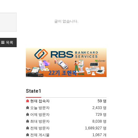
글이 없습니다.
목록
State1
현재 접속자
59 명
오늘 방문자
2,433 명
어제 방문자
729 명
최대 방문자
8,038 명
전체 방문자
1,689,927 명
전체 게시물
1,067 개