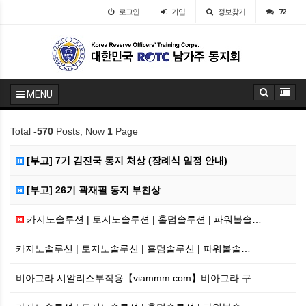
로그인
가입
정보찾기
72
MENU
Total
-570
Posts, Now
1
Page
[부고] 7기 김진국 동지 처상 (장례식 일정 안내)
[부고] 26기 곽재필 동지 부친상
카지노솔루션 | 토지노솔루션 | 홀덤솔루션 | 파워볼솔…
카지노솔루션 | 토지노솔루션 | 홀덤솔루션 | 파워볼솔…
비아그라 시알리스부작용【viammm.com】비아그라 구…