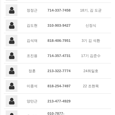
정정근
714-337-7458
18기, 김 도균
김도현
310-903-9427
신정식
김석재
818-406-7951
3기 김 석환
조진용
714-357-4731
17기 김준수
정훈
213-322-7774
24최일호
이종석
818-254-7497
22 조현목
양만근
213-477-4929
010-7877-