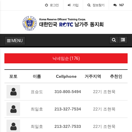
로그인
가입
정보찾기
167
MENU
닉네임순 (176)
포토
이름
Cellphone
거주지역
추천인
표승도
310-800-5494
22기 조현묵
최일호
213-327-7534
22기 조현목
최일호
213-327-7533
22기 조현묵