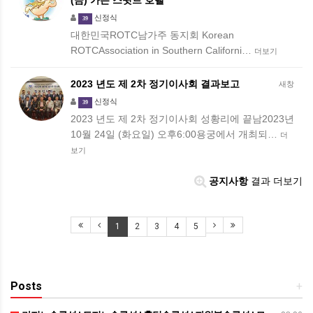
(금) 가든 스윗트 호텔
신정식
39
대한민국ROTC남가주 동지회 Korean
ROTCAssociation in Southern Californi…
더보기
2023 년도 제 2차 정기이사회 결과보고
새창
신정식
39
2023 년도 제 2차 정기이사회 성황리에 끝남2023년
10월 24일 (화요일) 오후6:00용궁에서 개최되…
더
보기
공지사항
결과 더보기
1
2
3
4
5
Posts
+