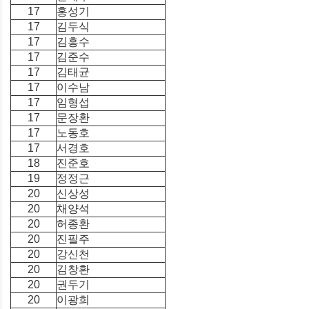
17
홍성기
17
김두식
17
김흥수
17
김준수
17
김태균
17
이수남
17
임형섭
17
문장환
17
노동호
17
서경호
18
진준호
19
정정근
20
신상성
20
채양석
20
허종환
20
진필주
20
강신천
20
김창환
20
권두기
20
이광희