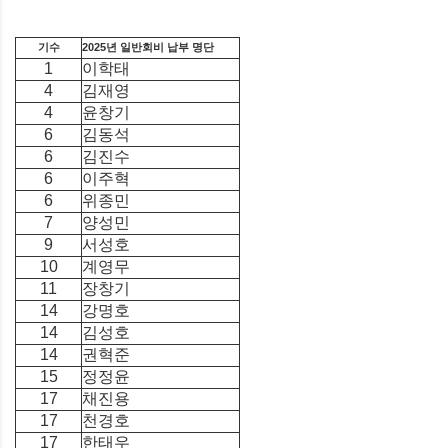
기수
2025년 일반회비 납부 명단
1
이학태
4
김재영
4
윤창기
6
김동석
6
김진수
6
이주혁
6
위종민
7
양성민
9
서성호
10
계영무
11
장창기
14
강명호
14
김성호
14
권혁준
15
정정윤
17
채진용
17
천경호
17
한태우