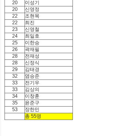
20
이성기
20
신영정
22
조현목
22
최진
23
신영철
24
최일호
25
이한승
26
곽재필
28
전재성
28
신정식
29
김태경
32
염승준
33
전기우
33
김상의
34
이창훈
35
윤준구
53
장한민
총 55명