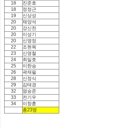
18
진준호
18
정정근
19
신상성
20
채양석
20
강신천
20
이성기
20
신영정
22
조현목
23
신영철
24
최일호
25
이한승
26
곽재필
28
신정식
29
김태경
32
염승준
33
전기우
34
이창훈
총23명