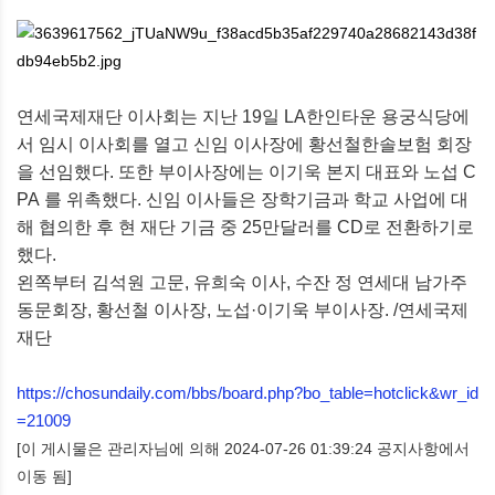
연세국제재단 이사회는 지난
19
일 LA한인타운 용궁식당에
서 임시 이사회를 열고 신임 이사장에 황선철
한솔보험 회장
을
선임했다
.
또한 부이사장에는 이기욱 본지 대표와 노섭
C
PA
를 위촉했다
.
신임 이사들은 장학기금과 학교 사업에 대
해 협의한 후 현 재단 기금 중
25
만달러를
CD
로 전환하기로
했다
.
왼쪽부터 김석원 고문, 유희숙 이사, 수잔 정 연세대 남가주
동문회장, 황선철 이사장, 노섭·이기욱 부이사장.
/연세국제
재단
https://chosundaily.com/bbs/board.php?bo_table=hotclick&wr_id
=21009
[이 게시물은 관리자님에 의해 2024-07-26 01:39:24 공지사항에서
이동 됨]