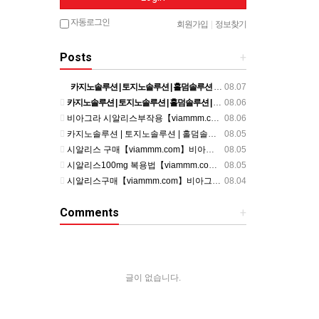
자동로그인
회원가입
|
정보찾기
Posts
+
카지노솔루션 | 토지노솔루션 | 홀덤솔루션 | 파워볼솔루션 | 모아솔루션
08.07
카지노솔루션 | 토지노솔루션 | 홀덤솔루션 | 파워볼솔루션 | 모아솔루션
08.06
비아그라 시알리스부작용【viammm.com】비아그라 구입 정품비아그라 시알리스발기부전
08.06
카지노솔루션 | 토지노솔루션 | 홀덤솔루션 | 파워볼솔루션 | 모아솔루션
08.05
시알리스 구매【viammm.com】비아그라 후기 시알리스 파는곳
08.05
시알리스100mg 복용법【viammm.com】비아그라 구입 시알리스20mg 복용법
08.05
시알리스구매【viammm.com】비아그라처방전없이구입
08.04
Comments
+
글이 없습니다.