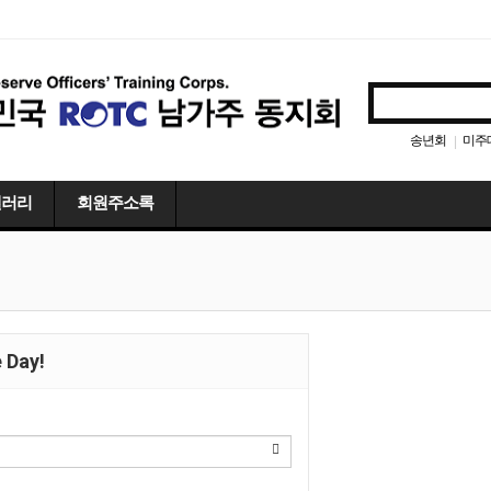
송년회
미주
|
갤러리
회원주소록
 Day!