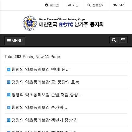
로그인
가입
정보찾기
147
MENU
Total
282
Posts, Now
11
Page
청명의 약초동의보감 변비! 원…
청명의 약초동의보감 곰, 웅담의 효능
청명의 약초동의보감 손발,저림,증상…
청명의 약초동의보감 손가락 …
청명의 약초동의보감 갱년기 증상 2