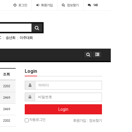
로그인
회원
가입
정보찾기
143
C
송년회
미주대회
|
|
Login
조회
2202
2469
Login
2469
자동로그인
회원가입
|
정보찾기
2202