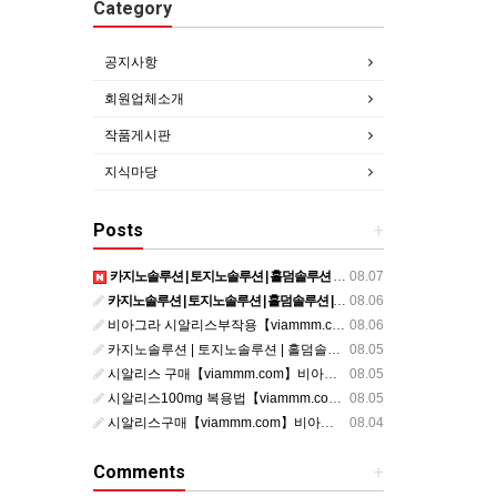
Category
공지사항
회원업체소개
작품게시판
지식마당
Posts
+
카지노솔루션 | 토지노솔루션 | 홀덤솔루션 | 파워볼솔루션 | 모아솔루션
08.07
카지노솔루션 | 토지노솔루션 | 홀덤솔루션 | 파워볼솔루션 | 모아솔루션
08.06
비아그라 시알리스부작용【viammm.com】비아그라 구입 정품비아그라 시알리스발기부전
08.06
카지노솔루션 | 토지노솔루션 | 홀덤솔루션 | 파워볼솔루션 | 모아솔루션
08.05
시알리스 구매【viammm.com】비아그라 후기 시알리스 파는곳
08.05
시알리스100mg 복용법【viammm.com】비아그라 구입 시알리스20mg 복용법
08.05
시알리스구매【viammm.com】비아그라처방전없이구입
08.04
Comments
+