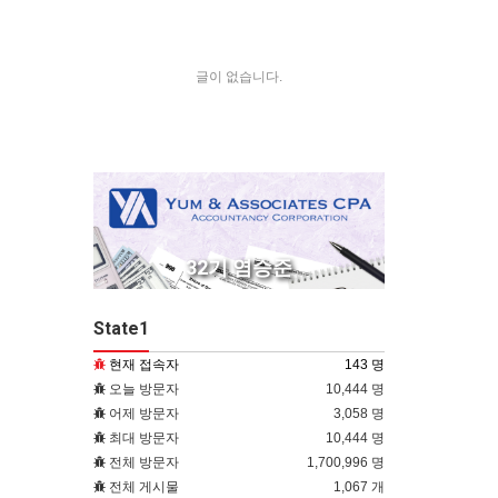
글이 없습니다.
32기 염승준
3
State1
현재 접속자
143 명
오늘 방문자
10,444 명
어제 방문자
3,058 명
최대 방문자
10,444 명
전체 방문자
1,700,996 명
전체 게시물
1,067 개