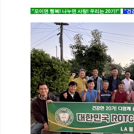
"모이면 행복! 나누면 사랑! 우리는 20기!"
"건강