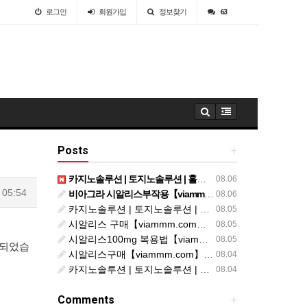
로그인
회원
가입
정보찾기
63
Posts
+
카지노솔루션 | 토지노솔루션 | 홀덤솔루션 | 파워볼솔루션 | 모아솔루션
08.06
 05:54
비아그라 시알리스부작용【viammm.com】비아그라 구입 정품비아그라 시알리스발기부전
08.06
카지노솔루션 | 토지노솔루션 | 홀덤솔루션 | 파워볼솔루션 | 모아솔루션
08.05
시알리스 구매【viammm.com】비아그라 후기 시알리스 파는곳
08.05
시알리스100mg 복용법【viammm.com】비아그라 구입 시알리스20mg 복용법
08.05
 되었습
시알리스구매【viammm.com】비아그라처방전없이구입
08.04
카지노솔루션 | 토지노솔루션 | 홀덤솔루션 | 파워볼솔루션 | 모아솔루션
08.04
Comments
+