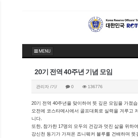
MENU
20기 전역 40주년 기념 모임
관리자
/기/
0
136776
20기 전역 40주년을 맞이하여 뜻 깊은 모임을 가졌습
오전에 코스타메사에서 골프대회로 실력을 겨루고
니다.
또한, 참가한 17명의 모두의 건강과 멋진 삶을 위하여
강신천 동기가 가져온 죠니웨커 블루를 건배하며 뜻