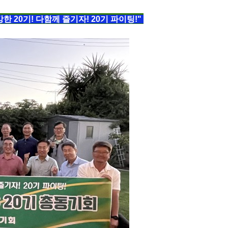
한 20기! 다함께 즐기자! 20기 파이팅!"