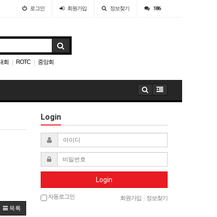
로그인
회원
가입
정보찾기
186
대회
ROTC
중앙회
|
|
Login
Login
자동로그인
회원가입
|
정보찾기
목록