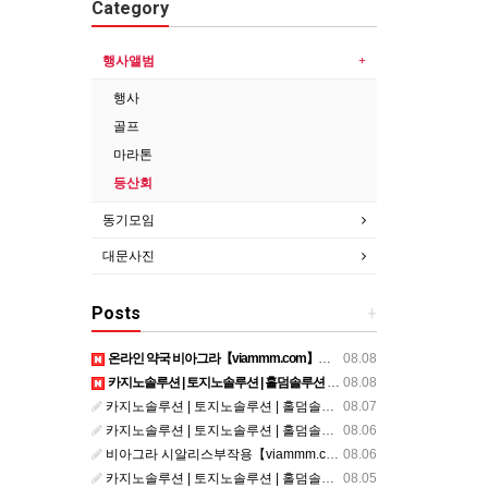
Category
행사앨범
행사
골프
마라톤
등산회
동기모임
대문사진
Posts
+
온라인 약국 비아그라【viammm.com】비아그라구입방법
08.08
카지노솔루션 | 토지노솔루션 | 홀덤솔루션 | 파워볼솔루션 | 모아솔루션
08.08
카지노솔루션 | 토지노솔루션 | 홀덤솔루션 | 파워볼솔루션 | 모아솔루션
08.07
카지노솔루션 | 토지노솔루션 | 홀덤솔루션 | 파워볼솔루션 | 모아솔루션
08.06
비아그라 시알리스부작용【viammm.com】비아그라 구입 정품비아그라 시알리스발기부전
08.06
카지노솔루션 | 토지노솔루션 | 홀덤솔루션 | 파워볼솔루션 | 모아솔루션
08.05