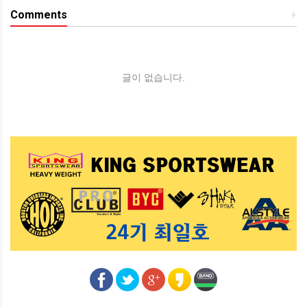
Comments
+
글이 없습니다.