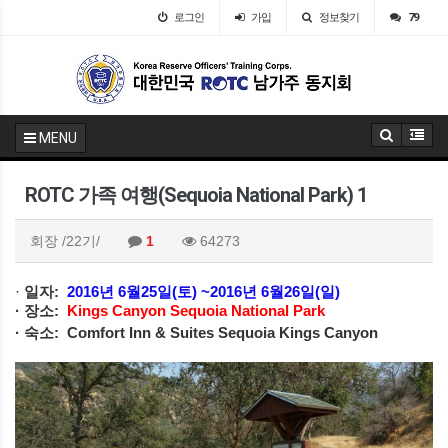
로그인
가입
정보찾기
79
MENU
ROTC 가족 여행(Sequoia National Park) 1
회장
/22기/
1
64273
·
일자
:
2016
년
6
월
25
일
(
토
) ~2016
년
6
월
26
일
(
일
)
·
장소
:
Kings Canyon Sequoia National Park
·
숙소
: Comfort Inn & Suites Sequoia Kings Canyon